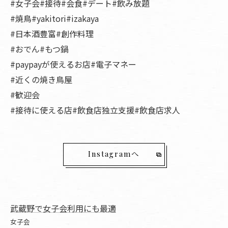
#女子会#接待#会食#デート#飲み放題
#焼鳥#yakitori#izakaya
#日本酒豊富#創作料理
#おでん#もつ鍋
#paypayが使えるお店#電子マネー
#近くの焼き鳥屋
#歓迎会
#接待に使える店#飲食店独立支援#飲食店求人
Instagramへ
武蔵野で女子会利用にも最適
女子会