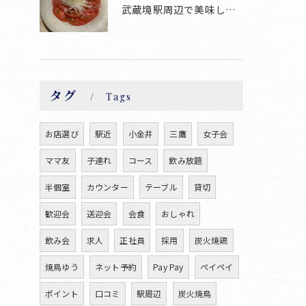
武蔵境駅周辺で美味しい焼鳥が食べられるお店焼鳥ゆうです♪
タグ
Tags
お店選び
駅近
小金井
三鷹
女子会
ママ友
子連れ
コース
飲み放題
半個室
カウンター
テーブル
貸切
歓迎会
送迎会
会食
おしゃれ
飲み会
求人
正社員
採用
炭火焼鶏
焼鳥ゆう
ネット予約
Pay Pay
ペイペイ
ポイント
口コミ
駅周辺
炭火焼鳥