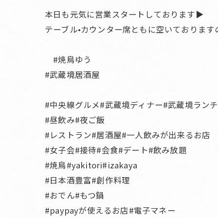
本日も元気に営業スタートしております▶️
テーブル•カウンター席ともに空いております
#焼鳥ゆう
#武蔵境居酒屋
#中央線グルメ#武蔵境ディナー#武蔵境ラン
#昼飲み#夜ご飯
#レストラン#居酒屋#一人飲みが出来るお店
#女子会#接待#会食#デート#飲み放題
#焼鳥#yakitori#izakaya
#日本酒豊富#創作料理
#おでん#もつ鍋
#paypayが使えるお店#電子マネー