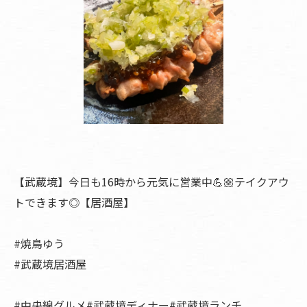
【武蔵境】今日も16時から元気に営業中💪🏼テイクアウ
トできます◎【居酒屋】
#焼鳥ゆう
#武蔵境居酒屋
#中央線グルメ#武蔵境ディナー#武蔵境ランチ