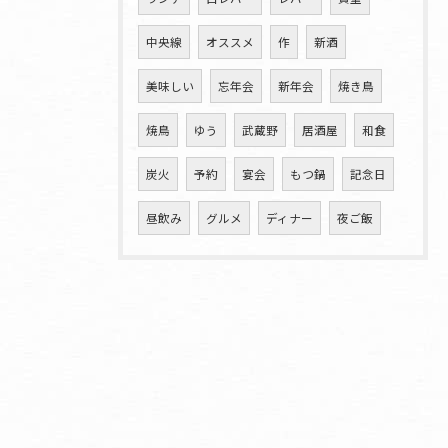
中央線
オススメ
作
新酒
美味しい
忘年会
新年会
焼き鳥
焼鳥
ゆう
武蔵野
居酒屋
和食
炭火
予約
宴会
もつ鍋
記念日
昼飲み
グルメ
ディナー
夜ご飯