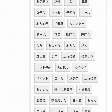
お店選び
駅近
小金井
三鷹
女子会
ママ友
子連れ
コース
飲み放題
半個室
カウンター
テーブル
貸切
歓迎会
送迎会
会食
おしゃれ
飲み会
求人
正社員
採用
炭火焼鶏
焼鳥ゆう
ネット予約
Pay Pay
ペイペイ
ポイント
口コミ
駅周辺
炭火焼鳥
おすすめ
近くの居酒屋
地域密着
武蔵境
落ち着いた
日本酒
おでん
ランチ
白レバー
レバー
貴重