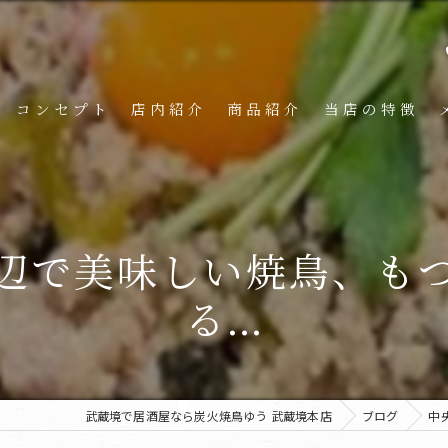
コンセプト
店内紹介
商品紹介
当店の特徴
辺で美味しい焼鳥、も
る...
武蔵境で居酒屋なら炭火焼鳥ゆう 武蔵境本店
ブログ
中