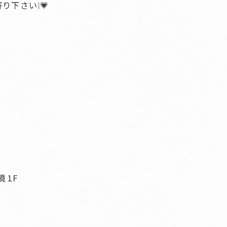
下さい❕💗
 1F