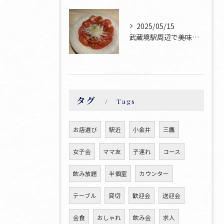
2025/05/15
武蔵境駅周辺で美味しい焼鳥が食べられるお店焼鳥ゆうです♪
タグ
Tags
お店選び
駅近
小金井
三鷹
女子会
ママ友
子連れ
コース
飲み放題
半個室
カウンター
テーブル
貸切
歓迎会
送迎会
会食
おしゃれ
飲み会
求人