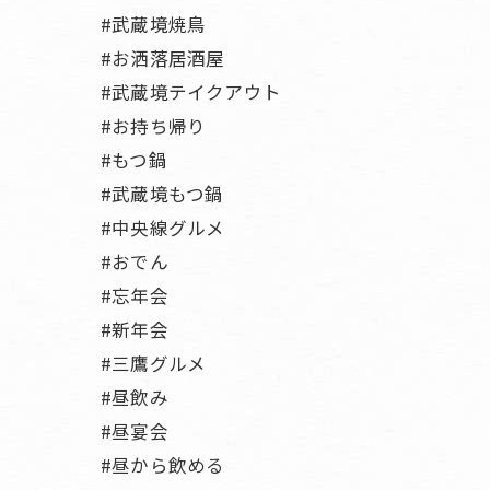
#武蔵境焼鳥
#お洒落居酒屋
#武蔵境テイクアウト
#お持ち帰り
#もつ鍋
#武蔵境もつ鍋
#中央線グルメ
#おでん
#忘年会
#新年会
#三鷹グルメ
#昼飲み
#昼宴会
#昼から飲める